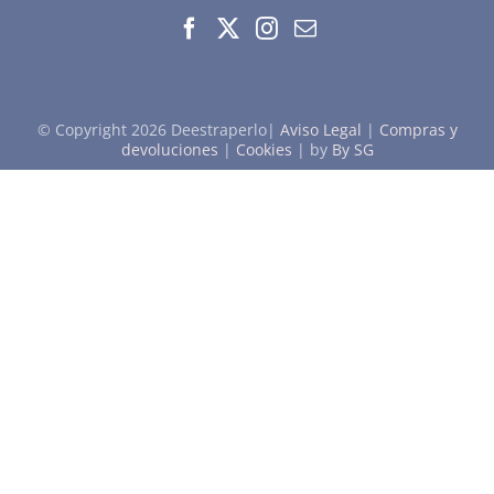
© Copyright
2026 Deestraperlo|
Aviso Legal
|
Compras y
devoluciones
|
Cookies
| by
By SG