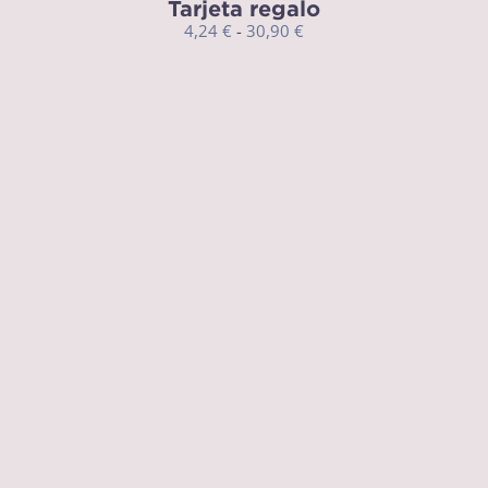
Tarjeta regalo
Rango
4,24
€
-
30,90
€
de
precios:
desde
4,24 €
hasta
30,90 €