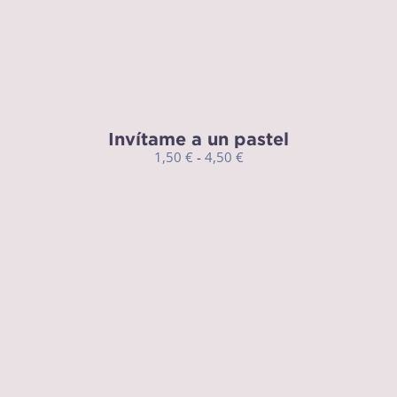
Invítame a un pastel
Rango
1,50
€
-
4,50
€
de
precios:
desde
1,50 €
hasta
4,50 €