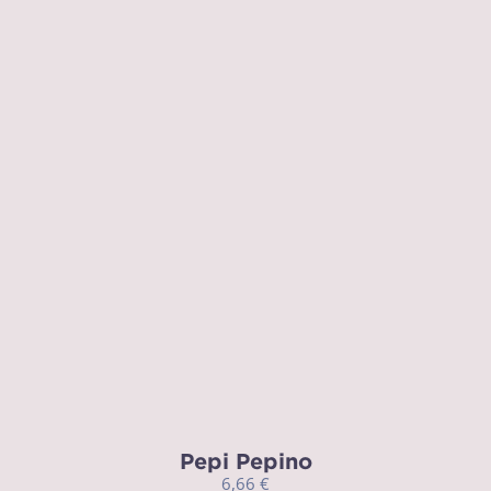
Pepi Pepino
6,66
€