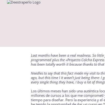
Saltar
al
contenido
Last months have been a real madness. So little 
programmed plus the «
Proyecto Colcha Express
has been totally worth it because thanks to tha
Needles to say that this fact made my visit to t
ago, but this time I it wasn’t just being there: I
every single thing they have, I buy a lot of thing
Los últimos meses han sido una auténtica locu
millones de cursos a los que me comprometí y
tiempo para diseñar. Pero la experiencia y el 
he tenido la oportunidad de dar un curso en
T