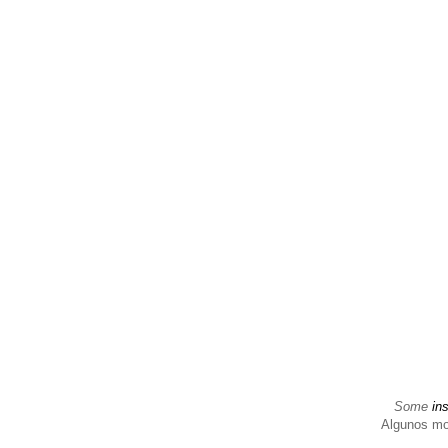
Some
in
Algunos m