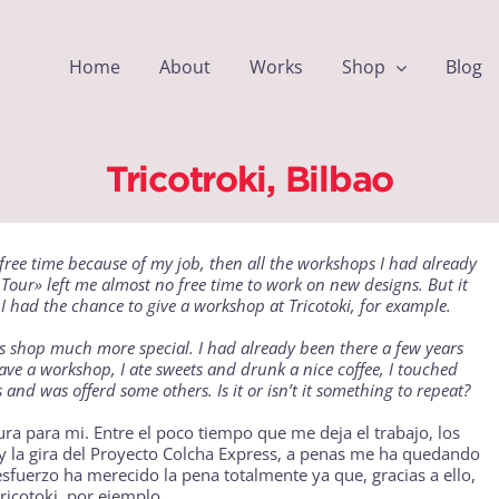
Home
About
Works
Shop
Blog
Tricotroki, Bilbao
free time because of my job, then all the workshops I had already
 Tour
» left me almost no free time to work on new designs. But it
t I had the chance to give a workshop at
Tricotoki
, for example.
his shop much more special. I had already been there a few years
 gave a workshop, I ate sweets and drunk a nice coffee, I touched
s and was offerd some others. Is it or isn’t it something to repeat?
ra para mi. Entre el poco tiempo que me deja el trabajo, los
 la gira del
Proyecto Colcha Express
, a penas me ha quedando
esfuerzo ha merecido la pena totalmente ya que, gracias a ello,
ricotoki
, por ejemplo.