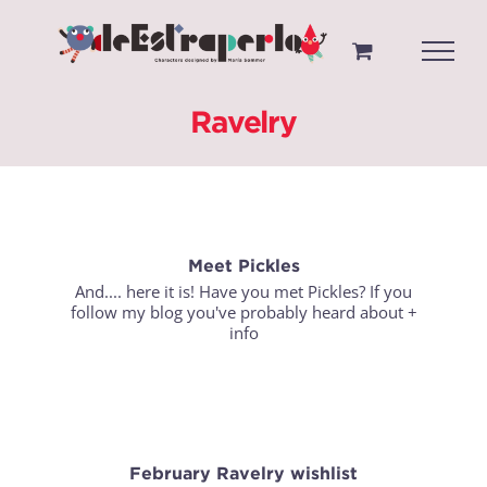
Saltar
al
contenido
Ravelry
Meet Pickles
And.... here it is! Have you met Pickles? If you
follow my blog you've probably heard about
+
info
February Ravelry wishlist