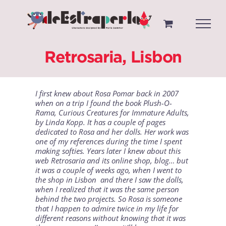
Saltar
al
contenido
Retrosaria, Lisbon
I first knew about
Rosa Pomar
back in 2007
when on a trip I found the book
Plush-O-
Rama, Curious Creatures for Immature Adults
,
by Linda Kopp. It has a couple of pages
dedicated to Rosa and her dolls. Her work was
one of my references during the time I spent
making softies. Years later I knew about this
web
Retrosaria
and its online shop, blog… but
it was a couple of weeks ago, when I went to
the shop in
Lisbon
and there I saw the dolls,
when I realized that it was the same person
behind the two projects. So Rosa is someone
that I happen to admire twice in my life for
different reasons without knowing that it was