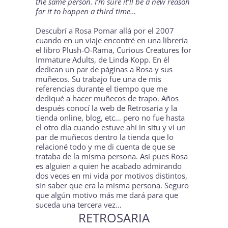
the same person. I’m sure it’ll be a new reason
for it to happen a third time…
Descubrí a
Rosa Pomar
allá por el 2007
cuando en un viaje encontré en una librería
el libro
Plush-O-Rama, Curious Creatures for
Immature Adults
, de Linda Kopp. En él
dedican un par de páginas a Rosa y sus
muñecos. Su trabajo fue una de mis
referencias durante el tiempo que me
dediqué a hacer muñecos de trapo. Años
después conocí la web de
Retrosaria
y la
tienda online, blog, etc… pero no fue hasta
el otro día cuando estuve ahí in situ y vi un
par de muñecos dentro la tienda que lo
relacioné todo y me di cuenta de que se
trataba de la misma persona. Así pues Rosa
es alguien a quien he acabado admirando
dos veces en mi vida por motivos distintos,
sin saber que era la misma persona. Seguro
que algún motivo más me dará para que
suceda una tercera vez…
RETROSARIA