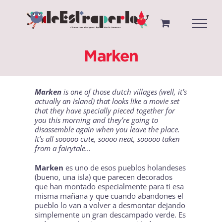
Saltar
al
contenido
Marken
Marken
is one of those dutch villages (well, it’s
actually an island) that looks like a movie set
that they have specially pieced together for
you this morning and they’re going to
disassemble again when you leave the place.
It’s all sooooo cute, soooo neat, sooooo taken
from a fairytale…
Marken
es uno de esos pueblos holandeses
(bueno, una isla) que parecen decorados
que han montado especialmente para ti esa
misma mañana y que cuando abandones el
pueblo lo van a volver a desmontar dejando
simplemente un gran descampado verde. Es