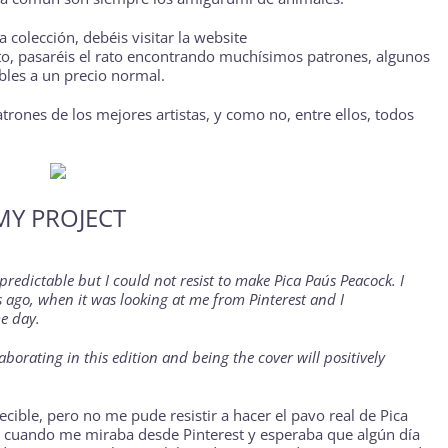
la colección, debéis visitar la website
to, pasaréis el rato encontrando muchísimos patrones, algunos
ibles a un precio normal.
rones de los mejores artistas, y como no, entre ellos, todos
MY PROJECT
predictable but I could not resist to make
Pica Pau
´s Peacock. I
s ago, when it was looking at me from Pinterest and I
me day.
aborating in this edition and being the cover will positively
cible, pero no me pude resistir a hacer el pavo real de
Pica
os cuando me miraba desde Pinterest y esperaba que algún día