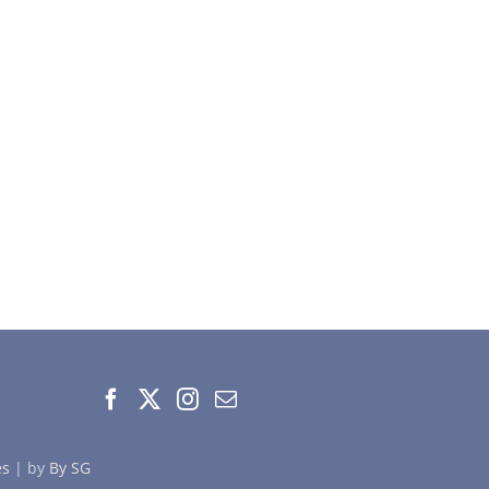
es
| by
By SG