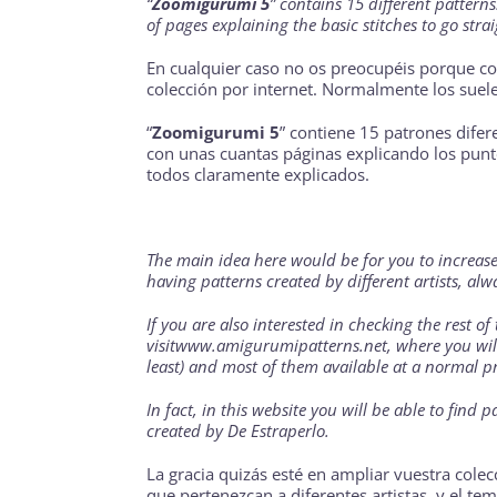
“
Zoomigurumi 5
” contains 15 different patterns.
of pages explaining the basic stitches to go strai
En cualquier caso no os preocupéis porque com
colección por internet. Normalmente los suele
“
Zoomigurumi 5
” contiene 15 patrones dife
con unas cuantas páginas explicando los punto
todos claramente explicados.
The main idea here would be for you to increase 
having patterns created by different artists, 
If you are also interested in checking the rest of
visit
www.amigurumipatterns.net
, where you wil
least) and most of them available at a normal pr
In fact, in this website you will be able to find 
created by
De Estraperlo
.
La gracia quizás esté en ampliar vuestra colec
que pertenezcan a diferentes artistas, y el 