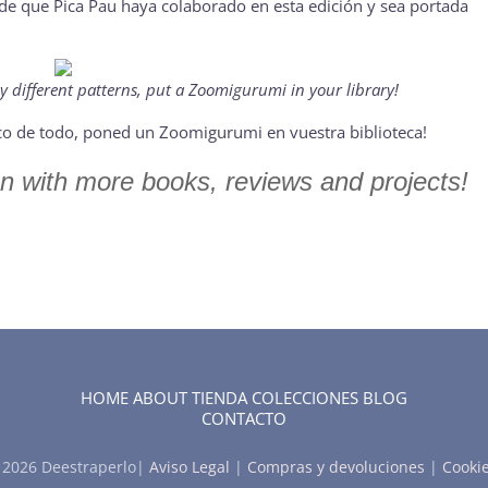
 de que Pica Pau haya colaborado en esta edición y sea portada
 different patterns, put a
Zoomigurumi
in your library!
oco de todo, poned un
Zoomigurumi
en vuestra biblioteca!
on with more books, reviews and projects!
HOME
ABOUT
TIENDA
COLECCIONES
BLOG
CONTACTO
t
2026 Deestraperlo|
Aviso Legal
|
Compras y devoluciones
|
Cooki