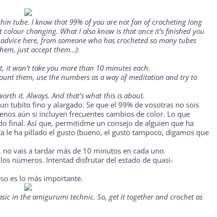
 thin tube. I know that 99% of you are not fan of crocheting long
t colour changing. What I also know is that once it’s finished you
 of advice here, from someone who has crocheted so many tubes
 them, just accept them…):
et, it won’t take you more than 10 minutes each.
 count them, use the numbers as a way of meditation and try to
 worth it. Always. And that’s what this is about.
 un tubito fino y alargado. Se que el 99% de vosotras no sois
menos aún si incluyen frecuentes cambios de color. Lo que
do final. Así que, permitidme un consejo de alguien que ha
sta le ha pillado el gusto (bueno, el gusto tampoco, digamos que
o, no vais a tardar más de 10 minutos en cada uno.
 los números. Intentad disfrutar del estado de quasi-
eso es lo más importante.
basic in the amigurumi technic. So, get it together and crochet as