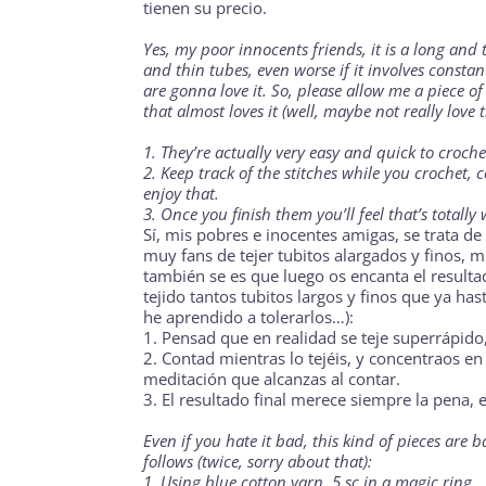
tienen su precio.
Yes, my poor innocents friends, it is a long and
and thin tubes, even worse if it involves constan
are gonna love it. So, please allow me a piece
that almost loves it (well, maybe not really love
1. They’re actually very easy and quick to croch
2. Keep track of the stitches while you crochet,
enjoy that.
3. Once you finish them you’ll feel that’s totally
Sí, mis pobres e inocentes amigas, se trata de
muy fans de tejer tubitos alargados y finos, 
también se es que luego os encanta el resulta
tejido tantos tubitos largos y finos que ya ha
he aprendido a tolerarlos…):
1. Pensad que en realidad se teje superrápid
2. Contad mientras lo tejéis, y concentraos en
meditación que alcanzas al contar.
3. El resultado final merece siempre la pena, 
Even if you hate it bad, this kind of pieces are 
follows (twice, sorry about that):
1. Using blue cotton yarn, 5 sc in a
magic ring