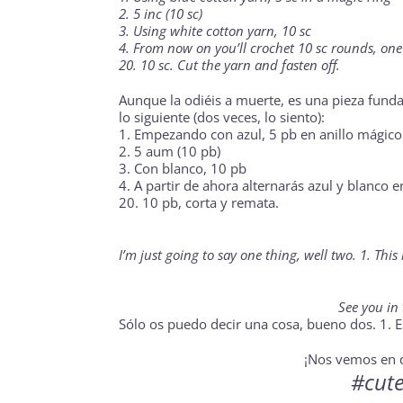
2. 5
inc
(10 sc)
3. Using white cotton yarn, 10 sc
4. From now on you’ll crochet 10 sc rounds, one i
20. 10 sc. Cut the yarn and fasten off.
Aunque la odiéis a muerte, es una pieza fund
lo siguiente (dos veces, lo siento):
1. Empezando con azul, 5 pb en
anillo mágico
2. 5
aum
(10 pb)
3. Con blanco, 10 pb
4. A partir de ahora alternarás azul y blanco en 
20. 10 pb, corta y remata.
I’m just going to say one thing, well two. 1. Thi
See you in
Sólo os puedo decir una cosa, bueno dos. 1. Es
¡Nos vemos en d
#cut