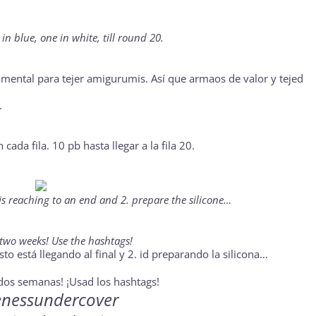
n blue, one in white, till round 20.
amental para tejer amigurumis. Así que armaos de valor y tejed
.
cada fila. 10 pb hasta llegar a la fila 20.
s is reaching to an end and 2. prepare the silicone…
 two weeks! Use the hashtags!
to está llegando al final y 2. id preparando la silicona…
os semanas! ¡Usad los hashtags!
enessundercover