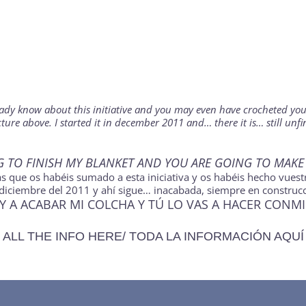
eady know about this initiative and you may even have crocheted you
picture above. I started it in december 2011 and… there it is… still 
G TO FINISH MY BLANKET AND YOU ARE GOING TO MAKE
as que os habéis sumado a esta iniciativa y os habéis hecho vuest
n diciembre del 2011 y ahí sigue… inacabada, siempre en constru
Y A ACABAR MI COLCHA Y TÚ LO VAS A HACER CONM
ALL THE INFO HERE/ TODA LA INFORMACIÓN AQUÍ