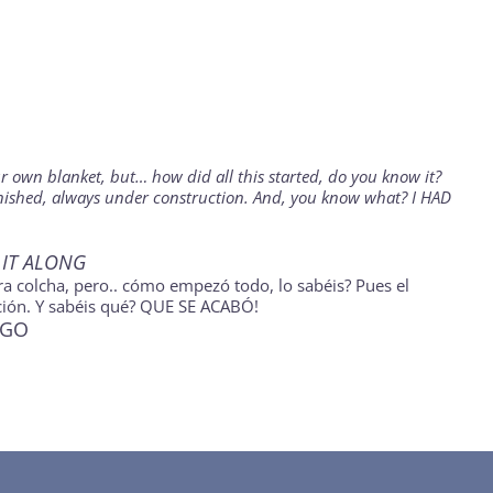
r own blanket, but… how did all this started, do you know it?
unfinished, always under construction. And, you know what? I HAD
 IT ALONG
ra colcha, pero.. cómo empezó todo, lo sabéis? Pues el
cción. Y sabéis qué? QUE SE ACABÓ!
IGO