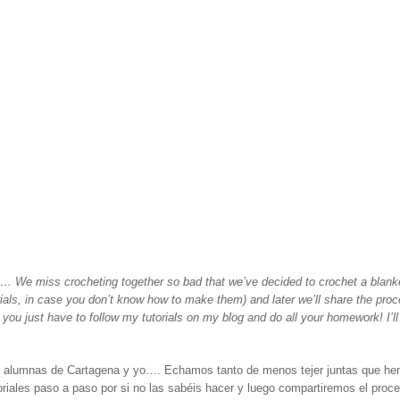
We miss crocheting together so bad that we’ve decided to crochet a blanket «vi
rials, in case you don’t know how to make them) and later we’ll share the pr
s you just have to follow my tutorials on my blog and do all your homework! I
 alumnas de Cartagena y yo…. Echamos tanto de menos tejer juntas que hemos
oriales paso a paso por si no las sabéis hacer y luego compartiremos el proce