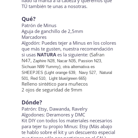
liado la manta a la cabeza y queremos que
TÚ también te unas a nosotras.
Qué?
Patrón de Minus
Aguja de ganchillo de 2,5mm
Marcadores
Algodón: Puedes tejer a Minus en los colores
que más te gusten, nuestra recomendación
si usas
NATURA
es la siguiente:
(Safran
N47,
Zaphire N28, Nacar N35, Passion N23,
Sichuan N99 Yummy), otra alternativa es
SHEEPJES (L
ight orange 639,
Navy 527,
Natural
501,
Red 510,
Light blue/green 665)
Relleno sintético para muñecos
2 ojos de seguridad de 9mm
Dónde?
Patrón:
Etsy
,
Dawanda
,
Ravelry
Algodones:
Deramores
y
DMC
Kit DIY con todos los materiales necesarios
para tejer tu propio Minus:
Etsy
(Más abajo
te hablo sobre el kit y un descuento especial