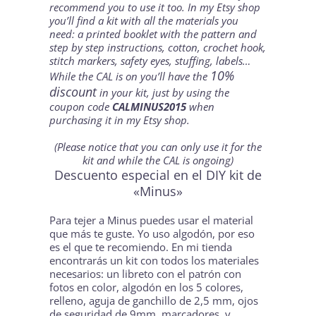
recommend you to use it too. In my Etsy shop
you’ll find a
kit with all the materials you
need:
a printed booklet with the pattern and
step by step instructions, cotton, crochet hook,
stitch markers, safety eyes, stuffing, labels…
10%
While the CAL is on you’ll have the
discount
in your kit, just by using the
coupon code
CALMINUS2015
when
purchasing it in
my Etsy shop.
(Please notice that you can only use it for the
kit and while the CAL is ongoing)
Descuento especial en el DIY kit de
«Minus»
Para tejer a
Minus
puedes usar el material
que más te guste. Yo uso algodón, por eso
es el que te recomiendo. En mi tienda
encontrarás
un kit con todos los materiales
necesarios
: un libreto con el patrón con
fotos en color, algodón en los 5 colores,
relleno, aguja de ganchillo de 2,5 mm, ojos
de seguridad de 9mm, marcadores, y