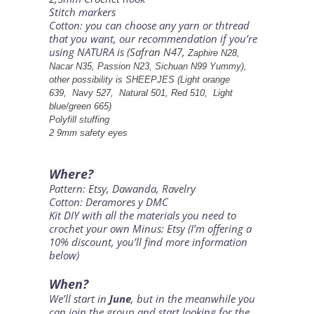
Stitch markers
Cotton: you can choose any yarn or thtread
that you want, our recommendation if you’re
using NATURA is
(Safran N47,
Zaphire N28,
Nacar N35, Passion N23, Sichuan N99 Yummy),
other possibility is SHEEPJES (L
ight orange
639,
Navy 527,
Natural 501,
Red 510,
Light
blue/green 665)
Polyfill stuffing
2 9mm safety eyes
Where?
Pattern:
Etsy
,
Dawanda
,
Ravelry
Cotton:
Deramores
y
DMC
Kit DIY with all the materials you need to
crochet your own Minus:
Etsy
(I’m offering a
10% discount, you’ll find more information
below)
When?
We’ll start in
June
, but in the meanwhile you
can join the group and start looking for the