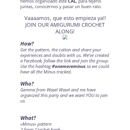
hemos organizado este
CAL
, para tejerlo
juntas, conocernos y pasar un buen rato.
Vaaaamos, que esto empieza ya!!
JOIN OUR AMIGURUMI CROCHET
ALONG!
How?
Get the pattern, the cotton and share your
experiences and doubts with us. We’ve created
a
Facebook
, follow the link and join the group.
Use the hashtag
#onemoreminus
so we could
have all the Minus tracked.
Who?
Gemma from
Wasel Wasel
and me have
organized this party and we want YOU to join
us.
What?
«Minus» pattern
2,5mm Crochet hook