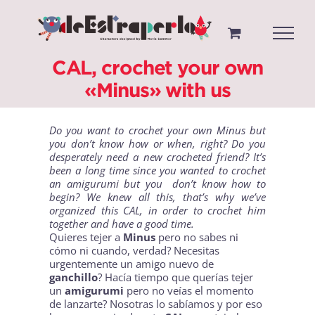
Saltar
al
contenido
CAL, crochet your own
«Minus» with us
Do you want to crochet your own
Minus
but
you don’t know how or when, right? Do you
desperately need a new crocheted friend? It’s
been a long time since you wanted to crochet
an amigurumi but you don’t know how to
begin? We knew all this, that’s why we’ve
organized this CAL, in order to crochet him
together and have a good time.
Quieres tejer a
Minus
pero no sabes ni
cómo ni cuando, verdad? Necesitas
urgentemente un amigo nuevo de
ganchillo
? Hacía tiempo que querías tejer
un
amigurumi
pero no veías el momento
de lanzarte? Nosotras lo sabíamos y por eso