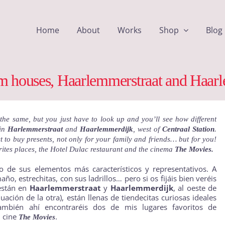
Home
About
Works
Shop
Blog
 houses, Haarlemmerstraat and Haar
 the same, but you just have to look up and you’ll see how different
 in
Harlemmerstraat
and
Haarlemmerdijk
, west of
Centraal Station
.
ect to buy presents, not only for your family and friends… but for you!
rites places, the
Hotel Dulac
restaurant and the cinema
The Movies.
 de sus elementos más característicos y representativos. A
ño, estrechitas, con sus ladrillos… pero si os fijáis bien veréis
 están en
Haarlemmerstraat
y
Haarlemmerdijk
, al oeste de
nuación de la otra), están llenas de tiendecitas curiosas ideales
ambién ahí encontraréis dos de mis lugares favoritos de
l cine
.
The Movies