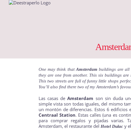
Saltar
al
contenido
Amsterdam
One may think that
Amsterdam
buildings are all
they are one from another. This six buildings are
This two streets are full of funny little shops perf
You’ll also find there two of my Amsterdam’s favou
Las casas de
Amsterdam
son sin duda uno
simple vista son todas iguales, del mismo tama
un montón de diferencias. Estos 6 edificios
Centraal Station
. Estas calles (una es conti
para comprar regalos y pijadas varias. T
Amsterdam, el restaurante del
y e
Hotel Dulac