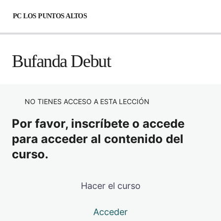
PC LOS PUNTOS ALTOS
Los puntos altos
Bufanda Debut
Aplicación Rejilla
Bote Rejilla
NO TIENES ACCESO A ESTA LECCIÓN
Bolsa Rejilla
Por favor, inscríbete o accede
Aplicación Compás
para acceder al contenido del
curso.
Bufanda Debut
Hacer el curso
Acceder