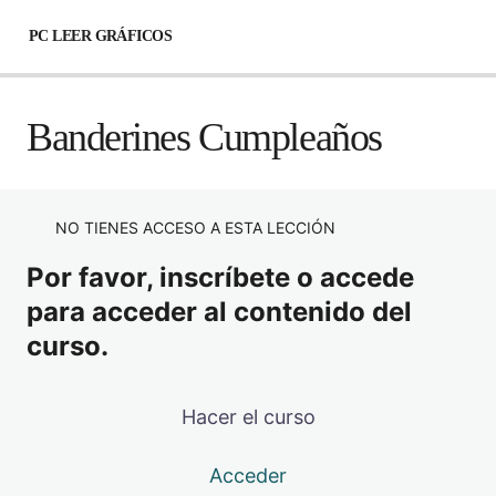
PC LEER GRÁFICOS
Leer Gráficos
Banderines Cumpleaños
Granny Square Tradicional
Banderines Cumpleaños
NO TIENES ACCESO A ESTA LECCIÓN
Chal Inercia
Por favor, inscríbete o accede
para acceder al contenido del
curso.
Hacer el curso
Acceder